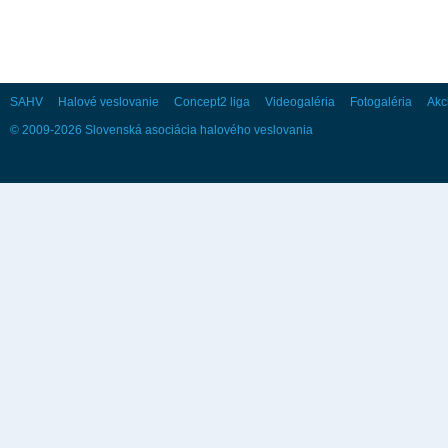
SAHV
Halové veslovanie
Concept2 liga
Videogaléria
Fotogaléria
Akc
© 2009-2026 Slovenská asociácia halového veslovania