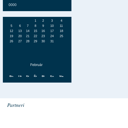
25
26
27
28
29
30
31
0000
Jún
Po
Ut
St
Št
Pi
So
Ne
1
2
3
4
5
6
7
8
9
10
11
12
13
14
15
16
17
18
19
20
21
22
23
24
25
26
27
28
29
30
Júl
Po
Ut
St
Št
Pi
So
Ne
Partneri
1
2
3
4
5
6
7
8
9
10
11
12
13
14
15
16
17
18
19
20
21
22
23
24
25
26