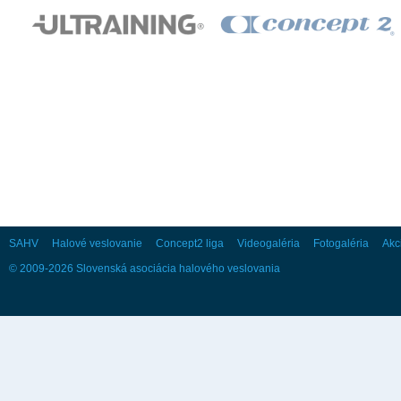
28
29
30
Október
Po
Ut
St
Št
Pi
So
Ne
1
2
3
4
5
6
7
8
9
10
11
12
13
14
15
16
17
18
19
20
21
22
23
24
25
26
27
28
29
30
31
SAHV
Halové veslovanie
Concept2 liga
Videogaléria
Fotogaléria
Akc
© 2009-2026 Slovenská asociácia halového veslovania
November
Po
Ut
St
Št
Pi
So
Ne
1
2
3
4
5
6
7
8
9
10
11
12
13
14
15
16
17
18
19
20
21
22
23
24
25
26
27
28
29