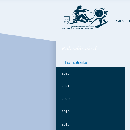
SAHV
Kalendár akcií
Január
Hlavná stránka
Po
Ut
St
Št
Pi
So
Ne
2023
1
2
3
4
5
6
7
8
9
10
11
12
13
14
15
16
17
18
2021
19
20
21
22
23
24
25
26
27
28
29
30
31
2020
2019
Február
2018