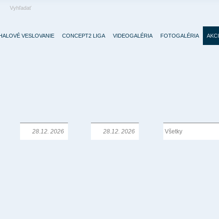
HALOVÉ VESLOVANIE
CONCEPT2 LIGA
VIDEOGALÉRIA
FOTOGALÉRIA
AKC
Od:
Do:
Typ: