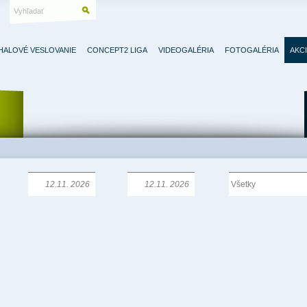
HALOVÉ VESLOVANIE
CONCEPT2 LIGA
VIDEOGALÉRIA
FOTOGALÉRIA
AKC
Od:
Do:
Typ: