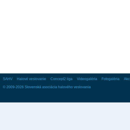
28
29
30
Október
Po
Ut
St
Št
Pi
So
Ne
1
2
3
4
5
6
7
8
9
10
11
12
13
14
15
16
17
18
19
20
21
22
23
24
25
26
27
28
29
30
31
SAHV
Halové veslovanie
Concept2 liga
Videogaléria
Fotogaléria
Akc
© 2009-2026 Slovenská asociácia halového veslovania
November
Po
Ut
St
Št
Pi
So
Ne
1
2
3
4
5
6
7
8
9
10
11
12
13
14
15
16
17
18
19
20
21
22
23
24
25
26
27
28
29