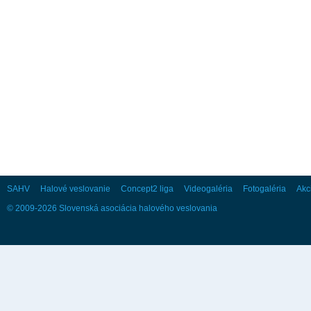
24
25
26
27
28
29
30
31
September
Po
Ut
St
Št
Pi
So
Ne
1
2
3
4
5
6
7
8
9
10
11
12
13
14
15
16
17
18
19
20
21
22
23
24
25
26
27
28
29
30
SAHV
Halové veslovanie
Concept2 liga
Videogaléria
Fotogaléria
Akc
© 2009-2026 Slovenská asociácia halového veslovania
Október
Po
Ut
St
Št
Pi
So
Ne
1
2
3
4
5
6
7
8
9
10
11
12
13
14
15
16
17
18
19
20
21
22
23
24
25