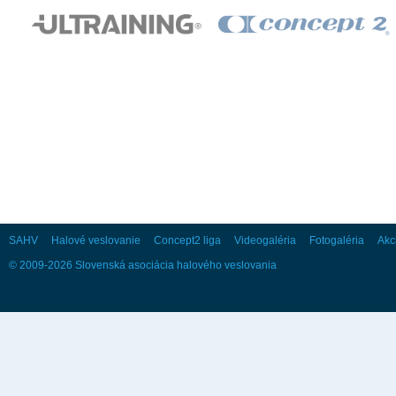
28
29
30
Október
Po
Ut
St
Št
Pi
So
Ne
1
2
3
4
5
6
7
8
9
10
11
12
13
14
15
16
17
18
19
20
21
22
23
24
25
26
27
28
29
30
31
SAHV
Halové veslovanie
Concept2 liga
Videogaléria
Fotogaléria
Akc
© 2009-2026 Slovenská asociácia halového veslovania
November
Po
Ut
St
Št
Pi
So
Ne
1
2
3
4
5
6
7
8
9
10
11
12
13
14
15
16
17
18
19
20
21
22
23
24
25
26
27
28
29