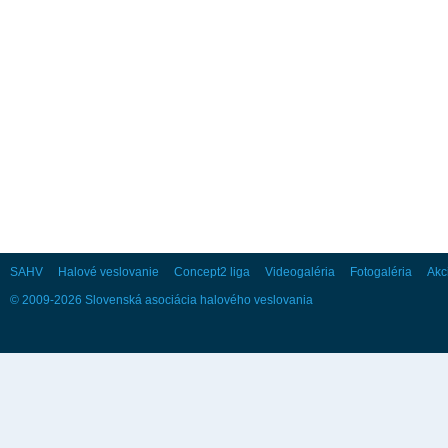
28
29
30
Október
Po
Ut
St
Št
Pi
So
Ne
1
2
3
4
5
6
7
8
9
10
11
12
13
14
15
16
17
18
19
20
21
22
23
24
25
26
27
28
29
30
31
SAHV
Halové veslovanie
Concept2 liga
Videogaléria
Fotogaléria
Akc
© 2009-2026 Slovenská asociácia halového veslovania
November
Po
Ut
St
Št
Pi
So
Ne
1
2
3
4
5
6
7
8
9
10
11
12
13
14
15
16
17
18
19
20
21
22
23
24
25
26
27
28
29