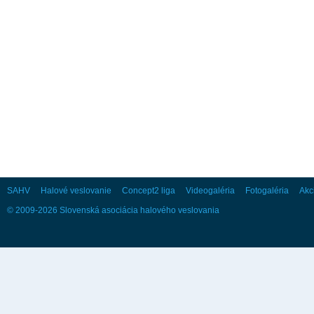
28
29
30
Október
Po
Ut
St
Št
Pi
So
Ne
1
2
3
4
5
6
7
8
9
10
11
12
13
14
15
16
17
18
19
20
21
22
23
24
25
26
27
28
29
30
31
SAHV
Halové veslovanie
Concept2 liga
Videogaléria
Fotogaléria
Akc
© 2009-2026 Slovenská asociácia halového veslovania
November
Po
Ut
St
Št
Pi
So
Ne
1
2
3
4
5
6
7
8
9
10
11
12
13
14
15
16
17
18
19
20
21
22
23
24
25
26
27
28
29