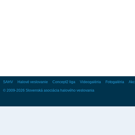
3
4
5
6
7
8
9
10
11
12
13
14
15
16
17
18
19
20
21
22
23
24
25
26
27
28
29
30
31
September
Po
Ut
St
Št
Pi
So
Ne
1
2
3
4
5
6
7
8
9
10
11
12
13
14
15
16
17
18
19
20
21
22
23
24
25
26
27
SAHV
Halové veslovanie
Concept2 liga
Videogaléria
Fotogaléria
Akc
28
29
30
© 2009-2026 Slovenská asociácia halového veslovania
Október
Po
Ut
St
Št
Pi
So
Ne
1
2
3
4